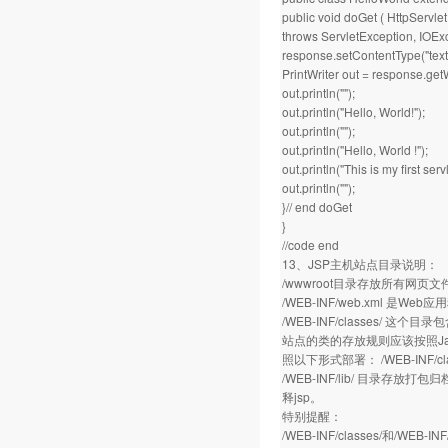
public void doGet ( HttpServl
throws ServletException, IOExc
response.setContentType("text/
PrintWriter out = response.getW
out.println("");
out.println("Hello, World!");
out.println("");
out.println("Hello, World !");
out.println("This is my first servl
out.println("");
}// end doGet
}
//code end
13、JSP主机站点目录说明：
/wwwroot目录存放所有网页文件
/WEB-INF/web.xml 
/WEB-INF/classes/ 这个目
站点的类的存放规则应该按照Java的
照以下形式部署： /WEB-INF/classe
/WEB-INF/lib/ 目录存放
释jsp。
特别提醒：
/WEB-INF/classes/