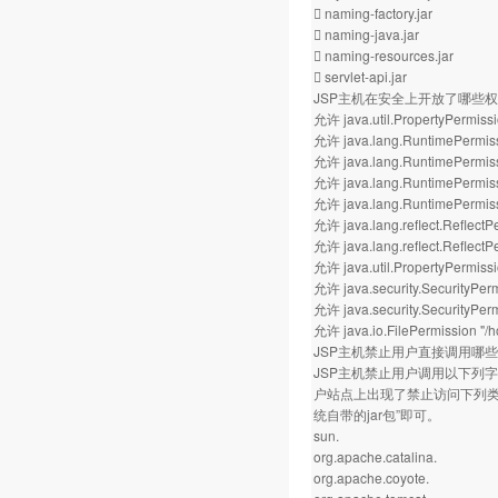
 naming-factory.jar
 naming-java.jar
 naming-resources.jar
 servlet-api.jar
JSP主机在安全上开放了哪些
允许 java.util.PropertyPermissi
允许 java.lang.RuntimePermiss
允许 java.lang.RuntimePermissi
允许 java.lang.RuntimePermiss
允许 java.lang.RuntimePermis
允许 java.lang.reflect.Reflect
允许 java.lang.reflect.ReflectPe
允许 java.util.PropertyPermissio
允许 java.security.SecurityPer
允许 java.security.SecurityPerm
允许 java.io.FilePermission "
JSP主机禁止用户直接调用哪
JSP主机禁止用户调用以下列字
户站点上出现了禁止访问下列类库的
统自带的jar包”即可。
sun.
org.apache.catalina.
org.apache.coyote.