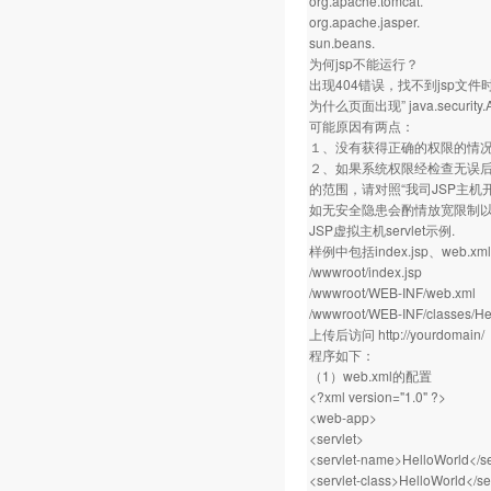
org.apache.tomcat.
org.apache.jasper.
sun.beans.
为何jsp不能运行？
出现404错误，找不到jsp文
为什么页面出现” java.security.Ac
可能原因有两点：
１、没有获得正确的权限的情
２、如果系统权限经检查无误后仍
的范围，请对照“我司JSP主
如无安全隐患会酌情放宽限制
JSP虚拟主机servlet示例.
样例中包括index.jsp、web.
/wwwroot/index.jsp
/wwwroot/WEB-INF/web.xml
/wwwroot/WEB-INF/classes/Hel
上传后访问
http://yourdomain/
程序如下：
（1）web.xml的配置
<?xml version="1.0" ?>
<web-app>
<servlet>
<servlet-name>HelloWorld</s
<servlet-class>HelloWorld</se