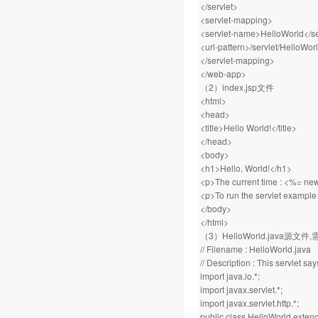
</servlet>
<servlet-mapping>
<servlet-name>HelloWorld</s
<url-pattern>/servlet/HelloWorl
</servlet-mapping>
</web-app>
（2）index.jsp文件
<html>
<head>
<title>Hello World!</title>
</head>
<body>
<h1>Hello, World!</h1>
<p>The current time : <%= new
<p>To run the servlet example 
</body>
</html>
（3）HelloWorld.java源文件
// Filename : HelloWorld.java
// Description : This servlet say
import java.io.*;
import javax.servlet.*;
import javax.servlet.http.*;
public class HelloWorld extend